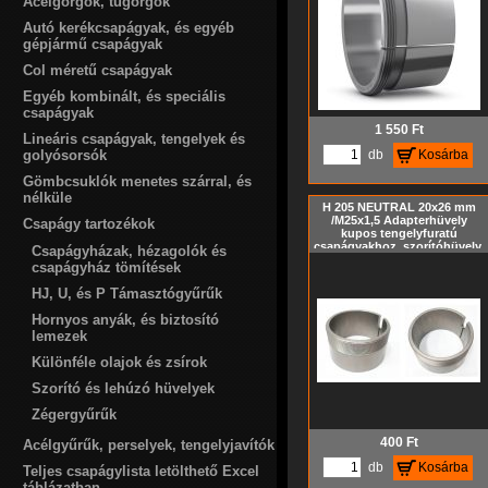
Acélgörgők, tűgörgők
Autó kerékcsapágyak, és egyéb
gépjármű csapágyak
Col méretű csapágyak
Egyéb kombinált, és speciális
csapágyak
1 550
Ft
Lineáris csapágyak, tengelyek és
golyósorsók
db
Kosárba
Gömbcsuklók menetes szárral, és
nélküle
H 205 NEUTRAL 20x26 mm
/M25x1,5 Adapterhüvely
Csapágy tartozékok
kupos tengelyfuratú
csapágyakhoz, szorítóhüvely,
Csapágyházak, hézagolók és
feszítőhüvely KM hornyos
csapágyház tömítések
anya és MB biztosító alátét
nélkül, metrikus méret, Kúp=
HJ, U, és P Támasztógyűrűk
1:12
Hornyos anyák, és biztosító
lemezek
Különféle olajok és zsírok
Szorító és lehúzó hüvelyek
Zégergyűrűk
400
Ft
Acélgyűrűk, perselyek, tengelyjavítók
db
Kosárba
Teljes csapágylista letölthető Excel
táblázatban