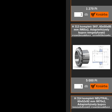
1 270
Ft
db
Kosárba
H 313 komplett SKF, 60x50x85
mm /M65x2, Adapterhüvely
kupos tengelyfuratú
csapágyakhoz, szorítóhüvely,
feszítőhüvely KM hornyos
anyával és MB biztosító
alátéttel, metrikus méret,
Kúp= 1:12
5 000
Ft
db
Kosárba
H 314 komplett NEUTRAL,
60x52x92 mm /M70x2,
Adapterhüvely kupos
tengelyfuratú csapágyakhoz,
szorítóhüvely, feszítőhüvely