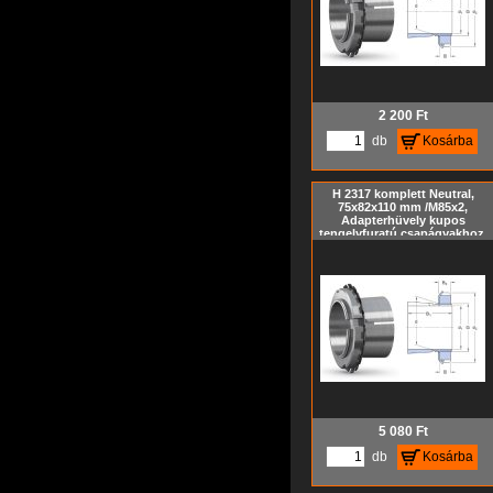
2 200
Ft
db
Kosárba
H 2317 komplett Neutral,
75x82x110 mm /M85x2,
Adapterhüvely kupos
tengelyfuratú csapágyakhoz,
szorítóhüvely, feszítőhüvely
KM hornyos anyával és MB
biztosító alátéttel, metrikus
méret, Kúp= 1:12
5 080
Ft
db
Kosárba