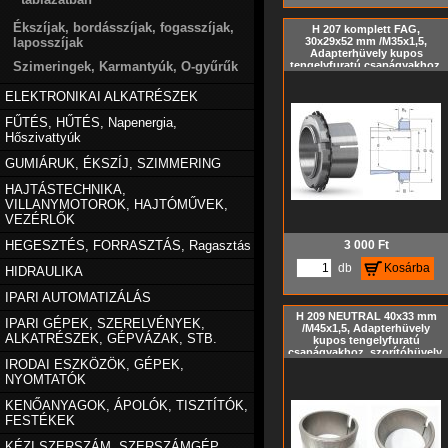
Ékszíjak, bordásszíjak, fogasszíjak,
H 207 komplett FAG,
laposszíjak
30x29x52 mm /M35x1,5,
Adapterhüvely kupos
Szimeringek, Karmantyúk, O-gyűrűk
tengelyfuratú csapágyakhoz,
szorítóhüvely, feszítőhüvely
KM hornyos anyával és MB
ELEKTRONIKAI ALKATRÉSZEK
biztosító alátéttel, metrikus
méret, Kúp= 1:12
FŰTÉS, HŰTÉS, Napenergia,
Hőszivattyúk
GUMIÁRUK, ÉKSZÍJ, SZIMMERING
HAJTÁSTECHNIKA,
VILLANYMOTOROK, HAJTÓMŰVEK,
VEZÉRLŐK
HEGESZTÉS, FORRASZTÁS, Ragasztás
3 000
Ft
db
Kosárba
HIDRAULIKA
IPARI AUTOMATIZÁLÁS
H 209 NEUTRAL 40x33 mm
IPARI GÉPEK, SZERELVÉNYEK,
/M45x1,5, Adapterhüvely
ALKATRÉSZEK, GÉPVÁZAK, STB.
kupos tengelyfuratú
csapágyakhoz, szorítóhüvely,
IRODAI ESZKÖZÖK, GÉPEK,
feszítőhüvely KM hornyos
anya és MB biztosító alátét
NYOMTATÓK
nélkül, metrikus méret, Kúp=
1:12
KENŐANYAGOK, ÁPOLÓK, TISZTÍTÓK,
FESTÉKEK
KÉZI SZERSZÁM, SZERSZÁMGÉP