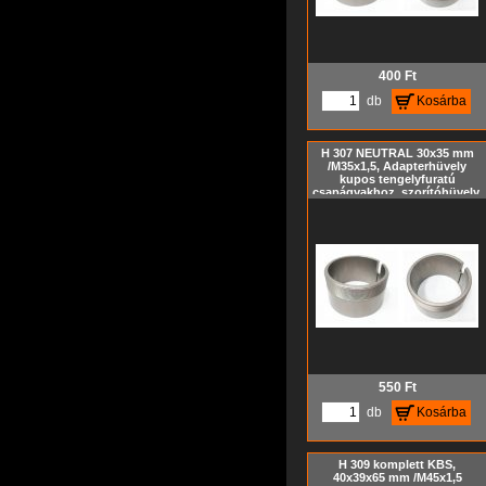
400
Ft
db
Kosárba
H 307 NEUTRAL 30x35 mm
/M35x1,5, Adapterhüvely
kupos tengelyfuratú
csapágyakhoz, szorítóhüvely,
feszítőhüvely KM hornyos
anya és MB biztosító alátét
nélkül, metrikus méret, Kúp=
1:12
550
Ft
db
Kosárba
H 309 komplett KBS,
40x39x65 mm /M45x1,5