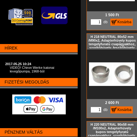
1 500
Ft
db
Kosárba
H 218 NEUTRAL 80x52 mm
/M90x2, Adapterhüvely kupos
tengelyfuratú csapágyakhoz,
HÍREK
szorítóhüvely, feszítőhüvely
KM hornyos anya és MB
biztosító alátét nélkül,
metrikus méret, Kúp= 1:12
2017.05.25 10:24
VIDEÓ! Chiron Werke katonai
levegőpumpa, 1968-ból
FIZETÉSI MEGOLDÁS
2 600
Ft
db
Kosárba
H 220 NEUTRAL 90x58 mm
/M100x2, Adapterhüvely
PÉNZNEM VÁLTÁS
kupos tengelyfuratú
csapágyakhoz, szorítóhüvely,