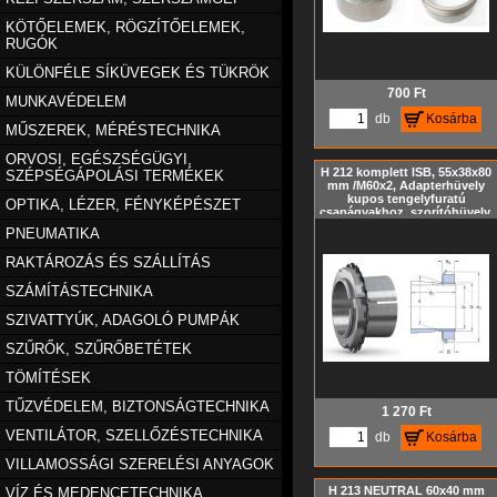
KÖTŐELEMEK, RÖGZÍTŐELEMEK,
RUGÓK
KÜLÖNFÉLE SÍKÜVEGEK ÉS TÜKRÖK
700
Ft
MUNKAVÉDELEM
db
Kosárba
MŰSZEREK, MÉRÉSTECHNIKA
ORVOSI, EGÉSZSÉGÜGYI,
H 212 komplett ISB, 55x38x80
SZÉPSÉGÁPOLÁSI TERMÉKEK
mm /M60x2, Adapterhüvely
kupos tengelyfuratú
OPTIKA, LÉZER, FÉNYKÉPÉSZET
csapágyakhoz, szorítóhüvely,
feszítőhüvely KM hornyos
PNEUMATIKA
anyával és MB biztosító
alátéttel, metrikus méret,
RAKTÁROZÁS ÉS SZÁLLÍTÁS
Kúp= 1:12
SZÁMÍTÁSTECHNIKA
SZIVATTYÚK, ADAGOLÓ PUMPÁK
SZŰRŐK, SZŰRŐBETÉTEK
TÖMÍTÉSEK
TŰZVÉDELEM, BIZTONSÁGTECHNIKA
1 270
Ft
VENTILÁTOR, SZELLŐZÉSTECHNIKA
db
Kosárba
VILLAMOSSÁGI SZERELÉSI ANYAGOK
H 213 NEUTRAL 60x40 mm
VÍZ ÉS MEDENCETECHNIKA