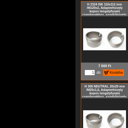
H 2324 ISK 110x112 mm
/M120x2, Adapterhüvely
kupos tengelyfuratú
csapágyakhoz, szorítóhüvely,
feszítőhüvely KM hornyos
anya és MB biztosító alátét
nélkül, metrikus méret, Kúp=
1:12
7 000
Ft
db
Kosárba
H 305 NEUTRAL 20x29 mm
/M25x1,5, Adapterhüvely
kupos tengelyfuratú
csapágyakhoz, szorítóhüvely,
feszítőhüvely KM hornyos
anya és MB biztosító alátét
nélkül, metrikus méret, Kúp=
1:12