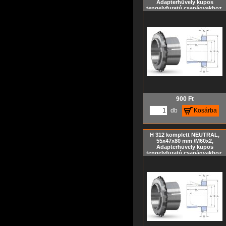
Adapterhüvely kupos
tengelyfuratú csapágyakhoz,
szorítóhüvely, feszítőhüvely
KM hornyos anyával és MB
biztosító alátéttel, metrikus
méret, Kúp= 1:12
900
Ft
db
Kosárba
H 312 komplett NEUTRAL,
55x47x80 mm /M60x2,
Adapterhüvely kupos
tengelyfuratú csapágyakhoz,
szorítóhüvely, feszítőhüvely
KM hornyos anyával és MB
biztosító alátéttel, metrikus
méret, Kúp= 1:12