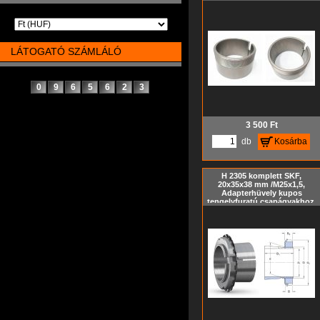
feszítőhüvely KM hornyos
anya és MB biztosító alátét
nélkül, metrikus méret, Kúp=
1:12
LÁTOGATÓ SZÁMLÁLÓ
0
9
6
5
6
2
3
3 500
Ft
db
Kosárba
H 2305 komplett SKF,
20x35x38 mm /M25x1,5,
Adapterhüvely kupos
tengelyfuratú csapágyakhoz,
szorítóhüvely, feszítőhüvely
KM hornyos anyával és MB
biztosító alátéttel, metrikus
méret, Kúp= 1:12