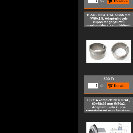
db
Kosárba
H 2310 NEUTRAL 45x55 mm
/M50x1,5, Adapterhüvely
kupos tengelyfuratú
csapágyakhoz, szorítóhüvely,
feszítőhüvely KM hornyos
anya és MB biztosító alátét
nélkül, metrikus méret, Kúp=
1:12
600
Ft
db
Kosárba
H 2314 komplett NEUTRAL,
60x68x92 mm /M70x2,
Adapterhüvely kupos
tengelyfuratú csapágyakhoz,
szorítóhüvely, feszítőhüvely
KM hornyos anyával és MB
biztosító alátéttel, metrikus
méret, Kúp= 1:12