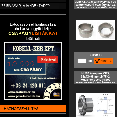
/M65x2, Adapterhüvely kupos
tengelyfuratú csapágyakhoz,
ZSIBVÁSÁR, AJÁNDÉKTÁRGY
szorítóhüvely, feszítőhüvely
KM hornyos anya és MB
biztosító alátét nélkül,
metrikus méret, Kúp= 1:12
Látogasson el honlapunkra,
ahol
árral együtt
teljes
CSAPÁGY
LISTÁNKAT
letöltheti!
1 500
Ft
db
Kosárba
H 215 komplett KBS,
65x43x98 mm /M75x2,
Adapterhüvely kupos
tengelyfuratú csapágyakhoz,
szorítóhüvely, feszítőhüvely
KM hornyos anyával és MB
biztosító alátéttel, metrikus
méret, Kúp= 1:12
HÁZHOZSZÁLLÍTÁS