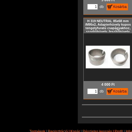
5 000
Ft
db
Kosárba
H 319 NEUTRAL 85x68 mm
/M95x2, Adapterhüvely kupos
tengelyfuratú csapágyakhoz,
szorítóhüvely, feszítőhüvely
KM hornyos anya és MB
biztosító alátét nélkül,
metrikus méret, Kúp= 1:12
4 000
Ft
db
Kosárba
Termékek
|
Regisztráció
|
Kosár
|
Részletes keresés
|
Profil
|
Inf