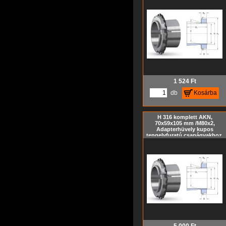
KM hornyos anyával és MB
biztosító alátéttel, metrikus
méret, Kúp= 1:12
1 524
Ft
db
Kosárba
H 316 komplett AKN,
70x59x105 mm /M80x2,
Adapterhüvely kupos
tengelyfuratú csapágyakhoz,
szorítóhüvely, feszítőhüvely
KM hornyos anyával és MB
biztosító alátéttel, metrikus
méret, Kúp= 1:12