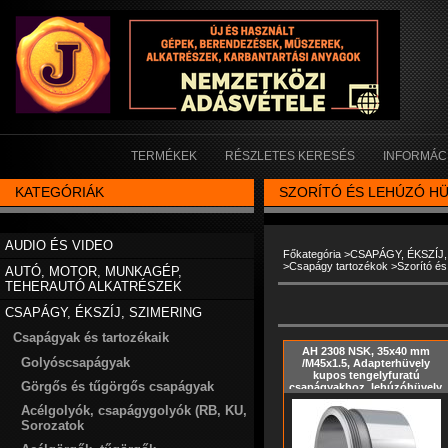
TERMÉKEK
RÉSZLETES KERESÉS
INFORMÁC
KATEGÓRIÁK
SZORÍTÓ ÉS LEHÚZÓ H
AUDIO ÉS VIDEO
Főkategória
>
CSAPÁGY, ÉKSZÍJ
>
Csapágy tartozékok
>
Szorító és
AUTÓ, MOTOR, MUNKAGÉP,
TEHERAUTÓ ALKATRÉSZEK
CSAPÁGY, ÉKSZÍJ, SZIMERING
Csapágyak és tartozékaik
AH 2308 NSK, 35x40 mm
Golyóscsapágyak
/M45x1.5, Adapterhüvely
kupos tengelyfuratú
Görgős és tűgörgős csapágyak
csapágyakhoz, lehúzóhüvely,
hasított kúpos hüvely, KM
Acélgolyók, csapágygolyók (RB, KU,
hornyos anya és MB biztosító
alátét nélkül, metrikus méret,
Sorozatok
Kúp= 1:12