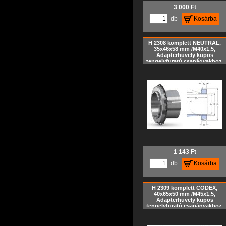
3 000
Ft
db
Kosárba
H 2308 komplett NEUTRAL,
35x46x58 mm /M40x1.5,
Adapterhüvely kupos
tengelyfuratú csapágyakhoz,
szorítóhüvely, feszítőhüvely
KM hornyos anyával és MB
biztosító alátéttel, metrikus
méret, Kúp= 1:12
1 143
Ft
db
Kosárba
H 2309 komplett CODEX,
40x65x50 mm /M45x1.5,
Adapterhüvely kupos
tengelyfuratú csapágyakhoz,
szorítóhüvely, feszítőhüvely
KM hornyos anyával és MB
biztosító alátéttel, metrikus