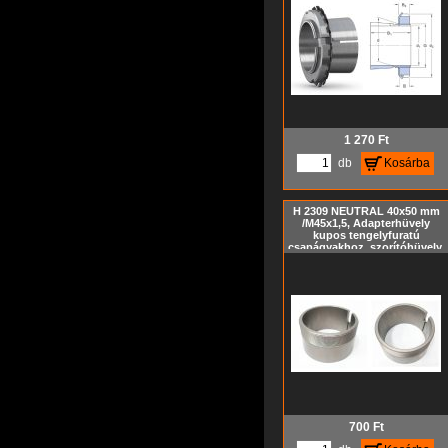
méret, Kúp= 1:12
1 270
Ft
db
Kosárba
H 2309 NEUTRAL 40x50 mm
/M45x1,5, Adapterhüvely
kupos tengelyfuratú
csapágyakhoz, szorítóhüvely,
feszítőhüvely KM hornyos
anya és MB biztosító alátét
nélkül, metrikus méret, Kúp=
1:12
700
Ft